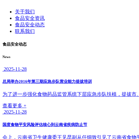
关于我们
食品安全资讯
食品安全动态
联系我们
食品安全动态
News
2025-11-28
总局举办2016年第三期应急步队营业能力提拔培训
为了进一步强化食物药品监管系统下层应急步队扶植，提拔市、县
查看更多 +
2025-11-28
国度食物平安风险评估核心到云南省疾病防止节
会上，云南省卫生健康委王见昆副从任细致引见了云南省食物平