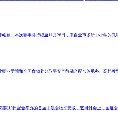
开帷幕。本次赛事将持续至11月28日，来自全市多所中小学的教职
业职业学院和全国食物养分取平安产教融合配合体承办、高档教育出书
程院19日配合举办的首届中澳食物平安取手艺研讨会上，国度食物