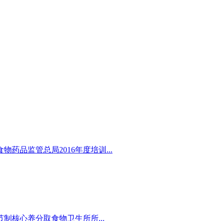
品监管总局2016年度培训...
核心养分取食物卫生所所...