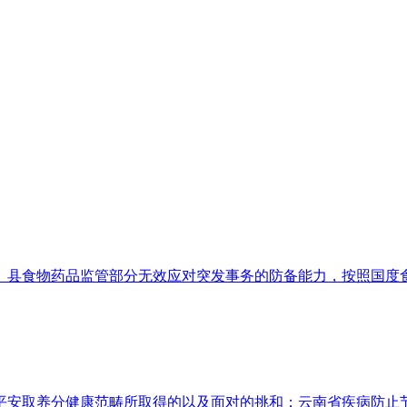
食物药品监管部分无效应对突发事务的防备能力，按照国度食物药
安取养分健康范畴所取得的以及面对的挑和；云南省疾病防止节制