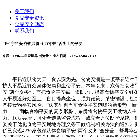
关于我们
食品安全资讯
食品安全动态
联系我们
“严”字当头 齐抓共管 全力守护“舌尖上的平安
来源：1396me皇家世界
浏览量：
发布日期：2025-12-04 21:43
平易近以食为天，食以安为先。食物安满是一项平易近生工
护人平易近群众身体健康和生命平安。本年以来，东侨把食物平
安“两个义务”，严把食物平安每一道防地，提高食物平安全链
人平易近好处至上，盲目提高坐位，强力鞭策、缜密摆设，扛
严控食物平安风险。“认实研判当前食物平安范畴的新形势、新
力”……面临食物平安的复杂形势，东侨将食物平安工做纳入主
力、联袂共治，强化全链条监管流程，成立全方位防护系统，
委关于优化食物平安属地办理义务工做机制相关办法的通知》要
侨已实现4230家包保从体食物平安“两个义务”全笼盖，督导率