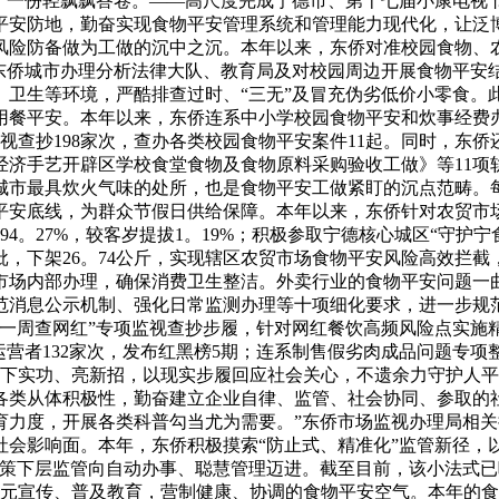
了一份轻飘飘答卷。——高尺度完成宁德市、第十七届小康电视节目
安防地，勤奋实现食物平安管理系统和管理能力现代化，让泛博群
风险防备做为工做的沉中之沉。本年以来，东侨对准校园食物、
合东侨城市办理分析法律大队、教育局及对校园周边开展食物平安
、卫生等环境，严酷排查过时、“三无”及冒充伪劣低价小零食。
用餐平安。本年以来，东侨连系中小学校园食物平安和炊事经费办
监视查抄198家次，查办各类校园食物平安案件11起。同时，东
经济手艺开辟区学校食堂食物及食物原料采购验收工做》等11项
城市最具炊火气味的处所，也是食物平安工做紧盯的沉点范畴。
平安底线，为群众节假日供给保障。本年以来，东侨针对农贸市
94。27%，较客岁提拔1。19%；积极参取宁德核心城区“守
2批，下架26。74公斤，实现辖区农贸市场食物平安风险高效拦
市场内部办理，确保消费卫生整洁。外卖行业的食物平安问题一
范消息公示机制、强化日常监测办理等十项细化要求，进一步规
一周查网红”专项监视查抄步履，针对网红餐饮高频风险点实施精
营者132家次，发布红黑榜5期；连系制售假劣肉成品问题专项
下实功、亮新招，以现实步履回应社会关心，不遗余力守护人平
类从体积极性，勤奋建立企业自律、监管、社会协同、参取的社
育力度，开展各类科普勾当尤为需要。”东侨市场监视办理局相
会影响面。本年，东侨积极摸索“防止式、精准化”监管新径，以
下层监管向自动办事、聪慧管理迈进。截至目前，该小法式已吸引1
次。多元宣传、普及教育，营制健康、协调的食物平安空气。本年的