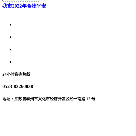
我市2022年食物平安
关于我们
食品安全资讯
食品安全动态
联系我们
24小时咨询热线
0523-83260038
地址：江苏省泰州市兴化市经济开发区经一南路 12 号
微信二维码