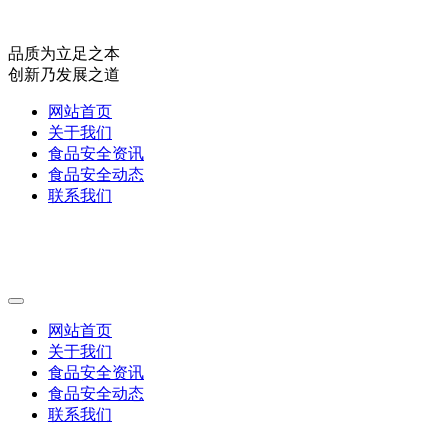
品质为立足之本
创新乃发展之道
网站首页
关于我们
食品安全资讯
食品安全动态
联系我们
网站首页
关于我们
食品安全资讯
食品安全动态
联系我们